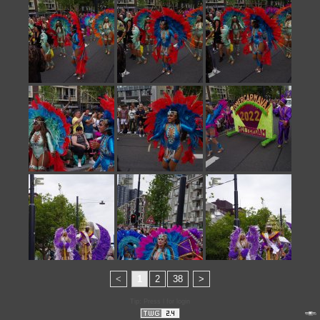
<
1
2
38
>
Tip: Press l for login